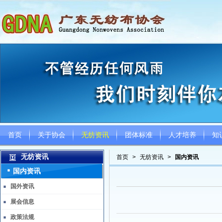
首页
关于协会
无纺资讯
团体标准
人才培养
知
无纺资讯
首页
>
无纺资讯
>
国内资讯
国内资讯
国外资讯
展会信息
政策法规