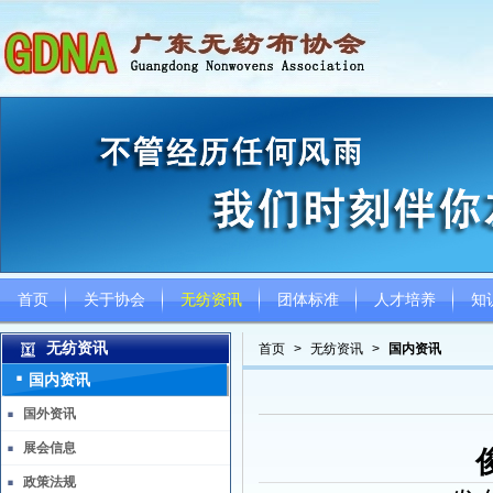
首页
关于协会
无纺资讯
团体标准
人才培养
知
无纺资讯
首页
>
无纺资讯
>
国内资讯
国内资讯
国外资讯
展会信息
政策法规