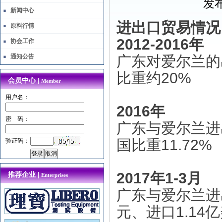
发布
新闻中心
进出口贸易情况
原料行情
2012-2016
年
协会工作
通知公告
广东对爱尔兰的
20%
比重约
会员中心 |
Member
用户名：
2016
年
密 码：
广东与爱尔兰进
11.72%
国比重
验证码：
2017
1-3
年
月
推荐企业 |
Enterprises
广东与爱尔兰进
1.14
元、进口
亿