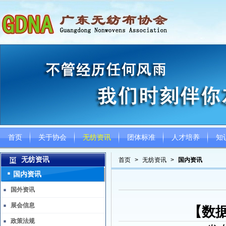
首页
关于协会
无纺资讯
团体标准
人才培养
知
无纺资讯
首页
>
无纺资讯
>
国内资讯
国内资讯
国外资讯
展会信息
【数
政策法规