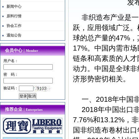
发布
新闻中心
非织造布产业是一
原料行情
协会工作
跃，应用领域广泛。
通知公告
47%
球的总产量的
，
17%
。中国内需市场
会员中心 |
Member
链条和高素质的人才
用户名：
动力。中国是全球非
密 码：
济形势密切相关。
验证码：
2018
一、
年中国
2018
年中国出口
推荐企业 |
Enterprises
7.76%
13.12%
和
，非
国非织造布卷材出口