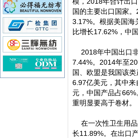
2018
模，
年合计出口
国的主要出口国家。
3.17%
。根据美国海
17.62%
比增长
，中
2018
年中国出口
7.44%
2014
20
。
年至
国、欧盟是我国该类
6.97
亿美元，其中来
66%
元，中国产品占
重明显要高于卷材。
在一次性卫生用品
11.89%
长
。在出口