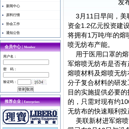
发布
新闻中心
3
11
月
日早间，美
原料行情
协会工作
1.2
资金
亿元投资建
通知公告
1
/
将拥有
万吨
年的熔
喷无纺布产能。
会员中心 |
Member
用于医用口罩的熔
用户名：
军熔喷无纺布是否有
密 码：
熔喷材料及熔喷无纺
分子复合材料的研发
验证码：
目的实施提供必要的
10
的，只需对现有约
推荐企业 |
Enterprises
无纺布的快速顺利投
美联新材进军熔喷