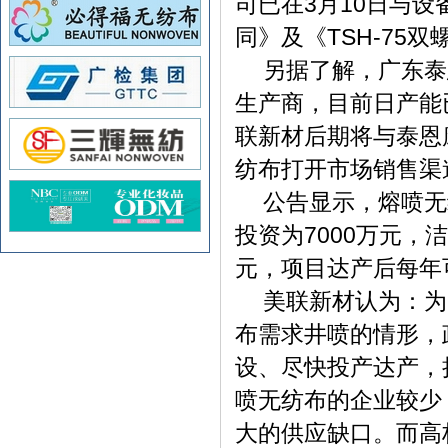
3
10
司已在
月
日与设
TSH-75
同》及《
双
另据了解，广东泰
生产商，目前日产能
联新材后期将与泰恩
纺布打开市场销售渠
公告显示，熔喷无
7000
投资为
万元，洁
元，项目达产后每年
美联新材认为：为
布需求井喷的情形，
设、尽快投产达产，
喷无纺布的企业较少
大的供应缺口。而高