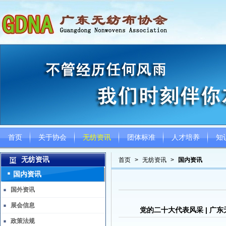
首页
关于协会
无纺资讯
团体标准
人才培养
知
无纺资讯
首页
>
无纺资讯
>
国内资讯
国内资讯
国外资讯
展会信息
党的二十大代表风采 | 广
政策法规