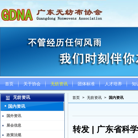
首页
关于协会
无纺资讯
团体标准
人才培养
知
无纺资讯
首页
>
无纺资讯
>
国内资讯
国内资讯
国外资讯
展会信息
转发 | 广东省
政策法规