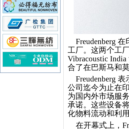
Freudenb
工厂。
这两个工
Vibracoustic India
合
了在巴斯马和
Freudenbe
公司迄今为止在
为
国内外市场服
承诺。这些设
备
化物料流动和利
在开幕式上，Freu