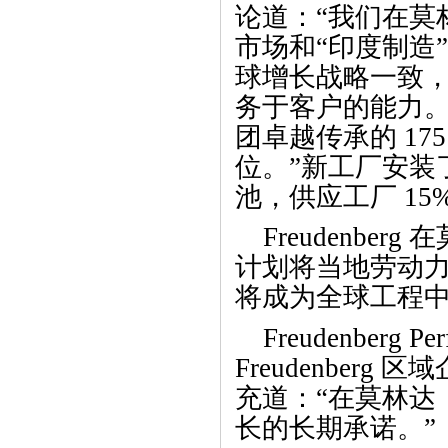
论道：“我们
在
莫
市场和
“
印度制造
”
球增长战略一致
务
于
客户的能力
团
卓越传
承
的
1
位
。
”新工厂安装
池，供应工厂
1
Freudenb
计划将当地劳动
将成为全球工程
Freudenberg P
Freudenberg 
充道：“在莫林达
长的长期承诺。”