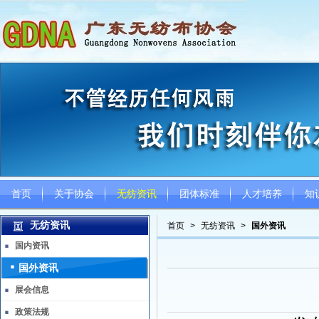
首页
关于协会
无纺资讯
团体标准
人才培养
知
无纺资讯
首页
>
无纺资讯
>
国外资讯
国内资讯
国外资讯
展会信息
政策法规