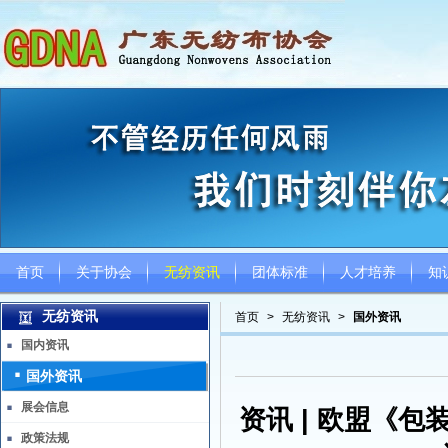
首页
关于协会
无纺资讯
团体标准
人才培养
知
无纺资讯
首页
>
无纺资讯
>
国外资讯
国内资讯
国外资讯
展会信息
资讯 | 欧盟《
政策法规