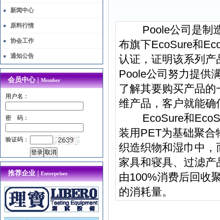
新闻中心
原料行情
Poole公司是制
协会工作
布旗下EcoSure和E
通知公告
认证，证明该系列产
Poole公司努力提
会员中心 |
Member
了解其要购买产品的一次肯
用户名：
维产品，客户就能确
EcoSure和EcoS
密 码：
装用PET为基础聚合
验证码：
织造织物和湿巾中，而Ec
家具和寝具、过滤产
推荐企业 |
Enterprises
由100%消费后回
的消耗量。