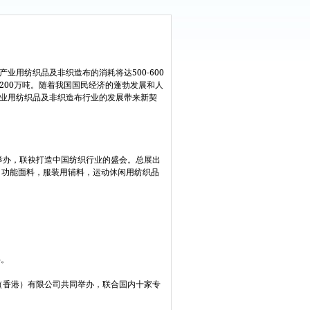
500-600
产业用纺织品及非织造布的消耗将达
200
万吨。随着我国国民经济的蓬勃发展和人
业用纺织品及非织造布行业的发展带来新契
举办，联袂打造中国纺织行业的盛会。总展出
。功能面料，服装用辅料，运动休闲用纺织品
。
%
。
（香港）有限公司共同举办，联合国内十家专