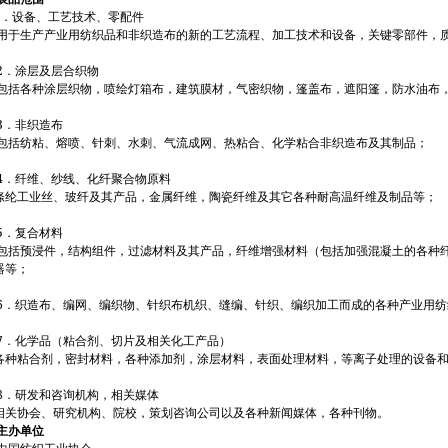
．设备、工艺技术、零配件
用于生产产业用纺织品和非织造布的新的工艺流程、加工技术和设备，关键零部件，
2
．涂层及层合织物
包括各种涂层织物，喷绘灯箱布，建筑膜材，气密织物，篷盖布，遮阳篷，防水油布
3
．非织造布
包括纺粘、熔喷、针刺、水刺、气流成网、热粘合、化学粘合非织造布及其制品；
4
．纤维、纱线、化纤聚合物原料
涤纶工业丝、玻纤及其产品，金属纤维，陶瓷纤维及其它各种耐高温纤维及制品等；
5
．复合材料
包括预浸件，结构组件，过滤材料及其产品，纤维增强材料（包括加强混凝土的各种
器等；
6
．织造布、编网、编织物、针织布机织、缝编、针织、编织加工而成的各种产业用纺
7
．化学品（粘合剂、切片及相关化工产品）
各种粘合剂，密封材料，各种添加剂，涂层材料，表面处理材料，等离子处理的设备
8
．研发和咨询机构，相关媒体
相关协会、研究机构、院校，策划咨询公司以及各种新闻媒体，各种刊物。
主办单位