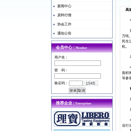
新闻中心
高速
原料行情
协会工作
通知公告
万吨
民生
机。
会员中心 |
Member
用户名：
密 码：
面积
等参
验证码：
推荐企业 |
Enterprises
业行