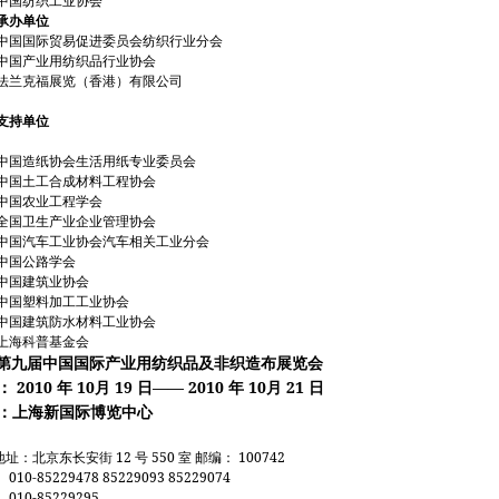
中国纺织工业协会
承办单位
中国国际贸易促进委员会纺织行业分会
中国产业用纺织品行业协会
法兰克福展览（香港）有限公司
支持单位
中国造纸协会生活用纸专业委员会
中国土工合成材料工程协会
中国农业工程学会
全国卫生产业企业管理协会
中国汽车工业协会汽车相关工业分会
中国公路学会
中国建筑业协会
中国塑料加工工业协会
中国建筑防水材料工业协会
上海科普基金会
第九届中国国际产业用纺织品及非织造布展览会
2010
10
19
—— 2010
10
21
：
年
月
日
年
月
日
：上海新国际博览中心
12
550
100742
地址：北京东长安街
号
室
邮编：
010-85229478 85229093 85229074
：
010-85229295
：