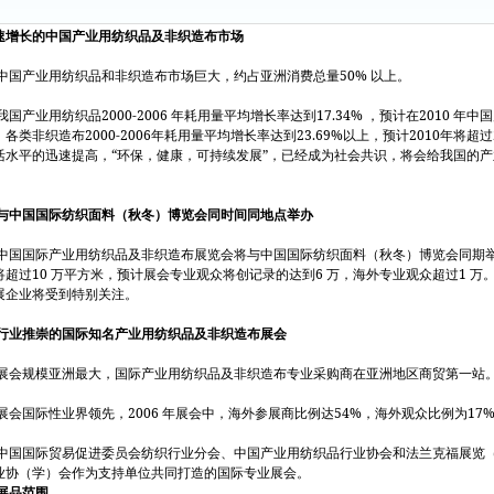
增长的中国产业用纺织品及非织造布市场
50%
中国产业用纺织品和非织造布市场巨大，约占亚洲消费总量
以上。
2000-2006
17.34%
2010
我国产业用纺织品
年耗用量平均增长率达到
，预计在
年中国
2000-2006
23.69%
2010
。各类非织造布
年耗用量平均增长率达到
以上，预计
年将超过
“
”
活水平的迅速提高，
环保，健康，可持续发展
，已经成为社会共识，将会给我国的产
与中国国际纺织面料（秋冬）博览会同时间同地点举办
中国国际产业用纺织品及非织造布展览会将与中国国际纺织面料（秋冬）博览会同期
10
6
1
将超过
万平方米，预计展会专业观众将创记录的达到
万，海外专业观众超过
万
展企业将受到特别关注。
行业推崇的国际知名产业用纺织品及非织造布展会
展会规模亚洲最大，国际产业用纺织品及非织造布专业采购商在亚洲地区商贸第一站
2006
54%
17
展会国际性业界领先，
年展会中，海外参展商比例达
，海外观众比例为
中国国际贸易促进委员会纺织行业分会、中国产业用纺织品行业协会和法兰克福展览
业协（学）会作为支持单位共同打造的国际专业展会。
展品范围