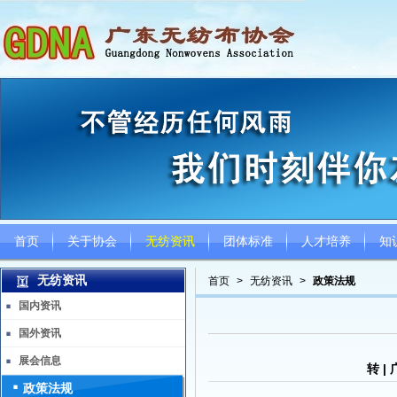
首页
关于协会
无纺资讯
团体标准
人才培养
知
无纺资讯
首页
>
无纺资讯
>
政策法规
国内资讯
国外资讯
展会信息
转 
政策法规