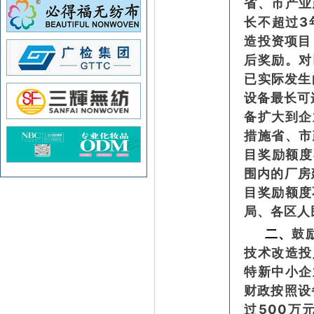
省、市产业
长不超过3
造投资项目
后奖励。对
已实际发生
设备最长可
备扩大到企
措施省、市
目奖励额度
围内的厂房
目奖励额度
局、各区人
二、
鼓
技术改造投
特新中小企
财政按照设
过500万