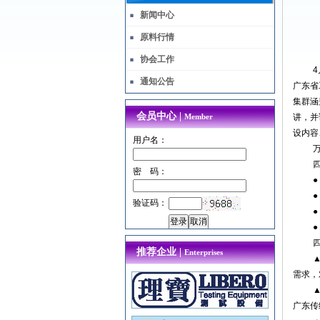
新闻中心
原料行情
协会工作
4
通知公告
广东省
集群涵
会员中心 |
Member
讲，并
设内容
用户名：
密 码：
●
●
验证码：
●
●
推荐企业 |
Enterprises
需求，
广东传