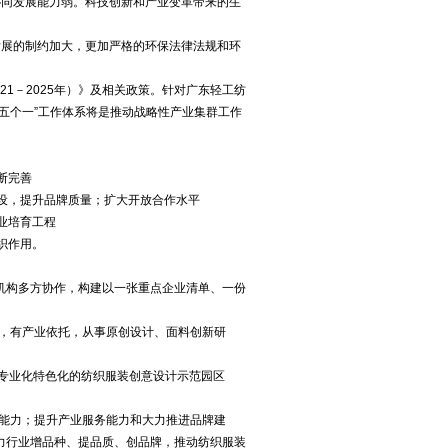
协同发展能力弱。科技创新和产业变革带来的生
发展的制约加大，更加严格的环保法律法规和环
21
－
2025
年）》及相关政策。针对广东轻工纺
五个一
”
工作体系将是推动战略性产业集群工作
断完善
设，提升品牌质量；扩大开放合作水平
业培育工程
织作用。
机构多方协作，构建以一张重点企业清单、一份
，有产业依托，从事原创设计、面料创新研
专业化特色化的纺织服装创意设计示范园区
能力；提升产业服务能力和大力推进品牌建
力行业增品种、提品质、创品牌，推动纺织服装