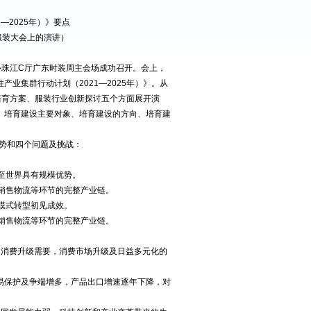
1—2025
年）》要点
服装大会上的演讲）
心珠江
C
厅广东时装周主会场成功召开。会上，
柱产业集群行动计划（
2021—2025
年）》。从
培育方案、服装行业创新探讨五个方面展开演
、培育建设主要对象、培育建设的方向、培育建
势和四个问题及挑战：
至世界具有规模优势。
销售物流等环节的完整产业链。
模式转型初见成效。
销售物流等环节的完整产业链。
足消费升级需要，消费市场升级及日益多元化的
易保护及争端增多，产品出口增速逐年下降，对