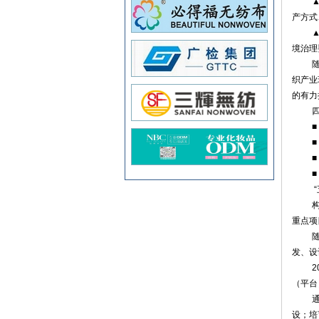
产方式
境治理
织产业
的有力
■
■
■
■
“
重点项
发、设
2
（平台
设；培