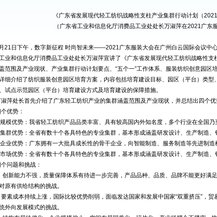
《广东省发展现代轻工纺织战略性支柱产业集群行动计划（
202
（广东省工业和信息化厅消费品工业处处长万淑萍在
2021
广东
月
21
日下午，数字新征程
时尚智未来
——2021
广东服装大会在广州白云国际会议中
工业和信息化厅消费品工业处处长万淑萍宣讲了《广东省发展现代轻工纺织战略性支
盖范围及产业现状、产业集群行动计划要点、
“
五个一
”
工作体系、服装纺织创意园区
详细介绍了纺织服装创意园区培育方案，内容包括培育建设目标、园区（平台）类型
、试点示范园区（平台）培育建设方式及培育建设的保障措施。
万淑萍处长首先介绍了广东轻工纺织产业的集群涵盖范围及产业现状，并总结出四个优
四个优势：
规模优势：我省轻工纺织产品品类丰富、具有较高国内外知名度，多个行业在全国乃
集群优势：全省有数十个各具特色的专业集群，基本形成涵盖研发设计、生产制造、
企业优势：广东拥有一大批具成长性的骨干企业，向智能制造、服务制造等先进制造
市场优势：全省有数十个各具特色的专业集群，基本形成涵盖研发设计、生产制造、
四个问题和挑战：
▲
创新能力不强，质量保障体系有待进一步完善，产品品种、品质、品牌不能更好满
对原有供给结构的挑战。
▲
要素成本持续上涨，国际比较优势削弱，面临发达国家和发展中国家
“
双重挤压
”
，贸
统外向发展模式的挑战。