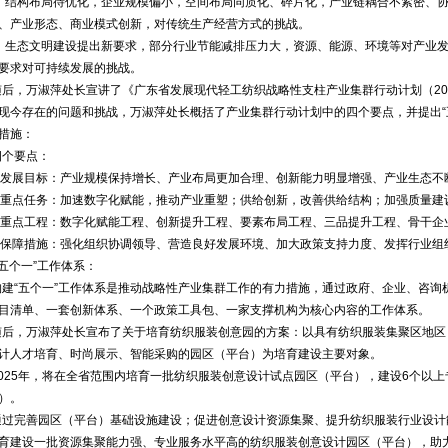
▲
结构布局待优化，企业规模偏小，空间布局同质化、碎片化，产业链耦合不紧密、
、产业形态、商业模式创新，对传统生产经营方式的挑战。
▲
生态文明建设提出新要求，部分行业节能减排压力大，资源、能源、环境等对产业
要求对可持续发展的挑战。
随后，万淑萍处长宣讲了《广东省发展现代轻工纺织战略性支柱产业集群行动计划（
20
现今存在的问题和挑战，万淑萍处长概括了产业集群行动计划中的四个要点，并提出
“
措施：
四个要点：
发展目标：产业规模保持增长、产业布局更加合理、创新能力明显增强、产业生态不
重点任务：加速数字化赋能，推动产业重塑；供给创新，改善供给结构；加强质量建
重点工程：数字化赋能工程、创新提升工程、要素布局工程、三品提升工程、骨干企
保障措施：强化组织协调领导、营造良好发展环境、加大政策支持力度、发挥行业组
五个一
”
工作体系：
构建
“
五个一
”
工作体系是推动战略性产业集群工作的有力措施，通过政府、企业、咨询
目清单、一套创新体系、一个政策工具包、一家支撑机构为核心内容的工作体系。
随后，万淑萍处长宣布了关于培育纺织服装创意园的方案：以具有纺织服装集聚区地区
计人才培育、时尚展示、智能采购的园区（平台）为培育建设主要对象。
025
年，将在全省范围内培育一批纺织服装创意设计试点园区（平台），建设
6
个以上
）。
通过完善园区（平台）基础设施建设；促进创意设计资源集聚、提升纺织服装行业设计
育建设一批资源集聚能力强、专业服务水平高的纺织服装创意设计园区（平台），助