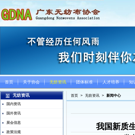
首页
关于协会
无纺资讯
团体标准
人才培养
知
无纺资讯
首页
>
无纺资讯
>
新闻中心
国内资讯
国外资讯
展会信息
我国新质
政策法规