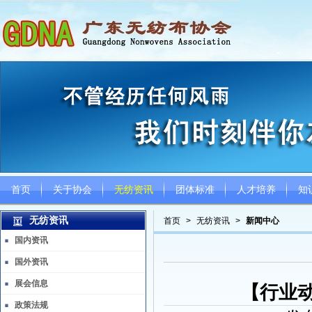
首页
关于协会
无纺资讯
团体标准
人才培养
知
无纺资讯
首页
>
无纺资讯
>
新闻中心
国内资讯
国外资讯
展会信息
【行业
政策法规