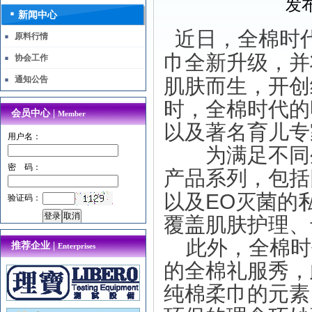
发布
新闻中心
近日，全棉时
原料行情
巾全新升级，并
协会工作
通知公告
肌肤而生，开创
时，全棉时代的
会员中心 |
Member
以及著名育儿专
用户名：
为满足不同生
密 码：
产品系列，包括
EO
以及
灭菌的
验证码：
覆盖肌肤护理、
此外，全棉时
推荐企业 |
Enterprises
的全棉礼服秀，
纯棉柔巾的元素