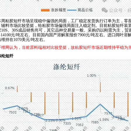
本周粘胶短纤市场呈现稳中偏强的局面，工厂稳定发货执行订单为主，零
，辅料市场比较坚挺，给粘胶市场偏强局面注入稳定剂。目前粘胶短纤装置
家10S、30S成品销售尚可，其它品种交易量一般。采购仍以刚需为主，
00-14100元/吨左右。目前国内国产溶解浆报价7900元/吨左右。进口阔叶
维持在1070美元/吨左右。
纤维网认为，当前原料端相对比较坚挺，故粘胶短纤市场近期维持平稳为
涤纶短纤