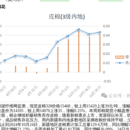
棉花
根据纤维网监测，现货皮棉
328价格15468，较上周15429上涨39元/吨，
盘价为14105，较上周14070上涨35，涨幅0.25%。本周郑棉期货小
方面，棉企继续积极销售库存皮棉；随着新棉逐步上市，资源得以补充，
少，成品销售存在压力。周内新疆和内地多数地区采摘收购价保持平稳，
止到2024年10月24日，新疆地区皮棉累计加工总量129.6万吨，同比增幅5
同比增幅71.23%；兵团皮棉加工量42.81万吨，同比增幅36.09%。24日