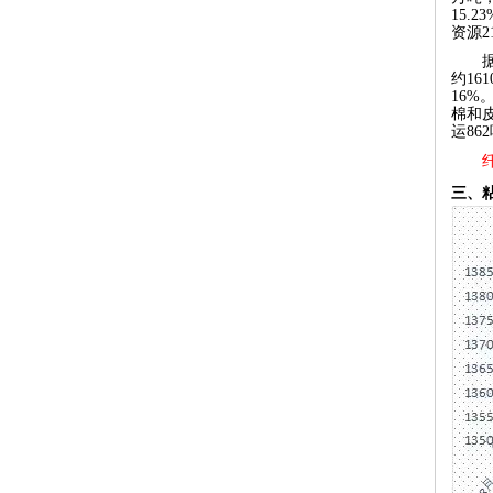
15.
资源2
约16
16%
棉和皮
运8
三、