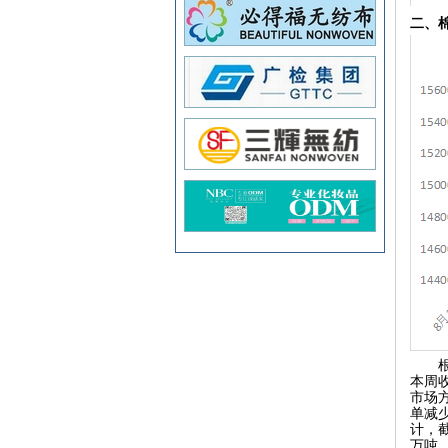
二、
本周收
市场
单减
计，截
万吨，