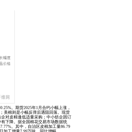
涨幅0.25%。期货2025年1月合约小幅上涨，
幅盘整；美棉则是小幅反弹后遇阻回落。现货
纺企对皮棉逢低适量采购；中小纺企因订
少有下降。据全国棉花交易市场数据统
7.77%。其中，自治区皮棉加工量86.79
当日加工增量7.99万吨，同比增幅