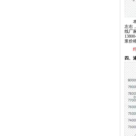
左右
线厂
138
浆价格
四、