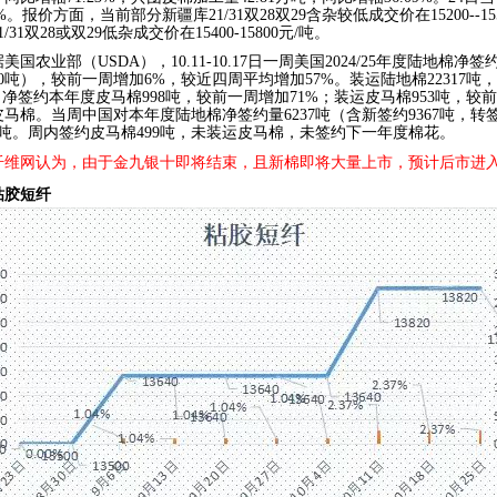
23%。报价方面，当前部分新疆库21/31双28双29含杂较低成交价在15200-
1/31双28或双29低杂成交价在15400-15800元/吨。
据美国农业部（
USDA），10.11-10.17日一周美国2024/25年度陆地棉净
10吨），较前一周增加6%，较近四周平均增加57%。装运陆地棉22317
。净签约本年度皮马棉998吨，较前一周增加71%；装运皮马棉953吨，较
马棉。当周中国对本年度陆地棉净签约量6237吨（含新签约9367吨，转签出
62吨。周内签约皮马棉499吨，未装运皮马棉，未签约下一年度棉花。
纤维网认为，由于金九银十即将结束，且新棉即将大量上市，预计后市进
粘胶短纤