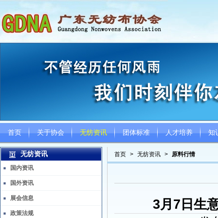
首页
关于协会
无纺资讯
团体标准
人才培养
知
无纺资讯
首页
>
无纺资讯
>
原料行情
国内资讯
国外资讯
展会信息
3月7日生
政策法规