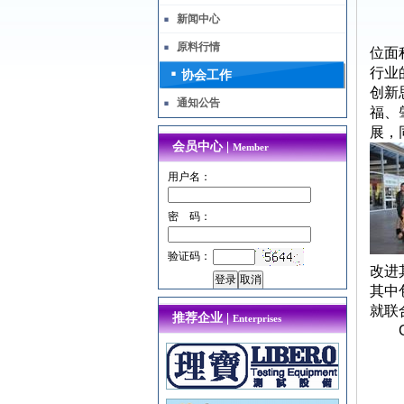
新闻中心
原料行情
位面
行业
协会工作
创新
通知公告
福、
展，
会员中心 |
Member
用户名：
密 码：
验证码：
改进
其中
就联
推荐企业 |
Enterprises
G