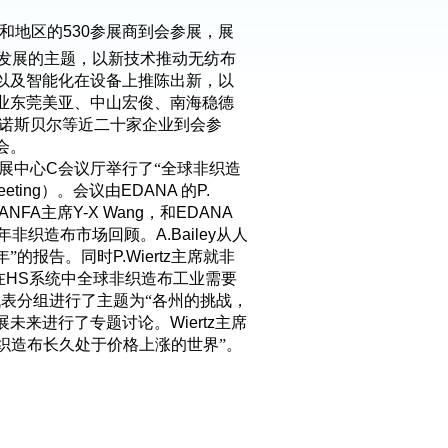
和地区的
530
参展商到会参展，展
发展的主题，以新技术推动无纺布
以及智能化在设备上推陈出新，以
业东莞美亚、中山宏俊、南海稳德
诺斯贝尔等近二十家企业到会参
会。
展中心
C
会议厅举行了“全球非织造
eting
）。会议由
EDANA
的
P.
ANFA
主席
Y-X Wang
，和
EDANA
年非织造布市场回顾。
A.Bailey
从人
年”的报告。同时
P.Wiertz
主席就非
在
HS
系统中全球非织造布工业需要
表分组进行了主题为“各州的挑战，
展未来进行了专题讨论。
Wiertz
主席
织造布长久处于价格上涨的世界”。