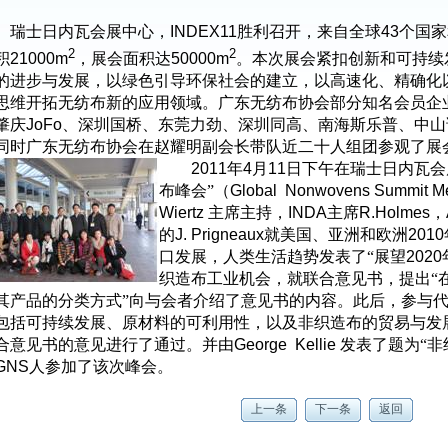
瑞士日内瓦会展中心，
INDEX11
胜利召开，来自全球
43
个国家
2
2
积
21000m
，展会面积达
50000m
。本次展会紧扣创新和可持续
的进步与发展，以绿色引导环保社会的建立，以高速化、精确化
思维开拓无纺布新的应用领域。广东无纺布协会部分知名会员企
肇庆
JoFo
、深圳国桥、东莞力劲、深圳同高、南海斯乐普、中山
同时广东无纺布协会在赵耀明副会长带队近二十人组团参观了展
2011
年
4
月
11
日下午在瑞士日内瓦会
布峰会”（
Global Nonwovens Summit Me
Wiertz
主席主持，
INDA
主席
R.Holmes
，
的
J. Prigneaux
就美国、亚洲和欧洲
2010
口发展，人类生活趋势发表了“展望
2020
织造布工业机会，就联合意见书，提出“
其产品的分类方式”向与会者介绍了意见书的内容。此后，参与代
包括可持续发展、原材料的可利用性，以及非织造布的贸易与发
合意见书的意见进行了通过。并由
George Kellie
发表了题为“非
NS
人参加了该次峰会。
上一条
下一条
返回