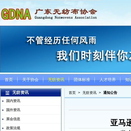
首页
关于协会
无纺资讯
团体标准
人才培养
知
无纺资讯
首页
>
无纺资讯
>
通知公告
国内资讯
国外资讯
展会信息
亚马
政策法规