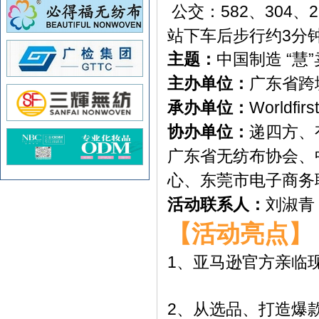
公交：582、304、
站下车后步行约3分
主题：
中国制造 “慧
主办单位：
广东省跨
承办单位：
Worldfi
协办单位：
递四方、
广东省无纺布协会、
心、东莞市电子商务
活动联系人
：
刘淑青 
【活动亮点】
1、亚马逊官方亲临
2、从选品、打造爆