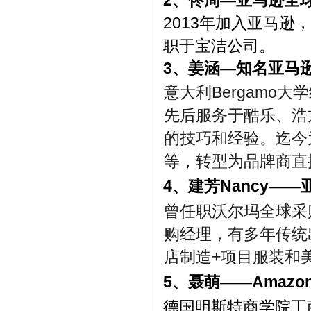
2、
佟周—亚马逊全
2013年加入亚马
职于宝洁公司。
3、
姜涵—知名亚马
意大利Bergamo
先后服务于酷乐、浩
的技巧和经验。迄今
等，转型为品牌商直
4、建芳Nancy—
曾任职沃尔玛全球采
购经理，有多年传统
店制造+项目服装和
5、聂萌——Amazon
德国明斯特商学院工商