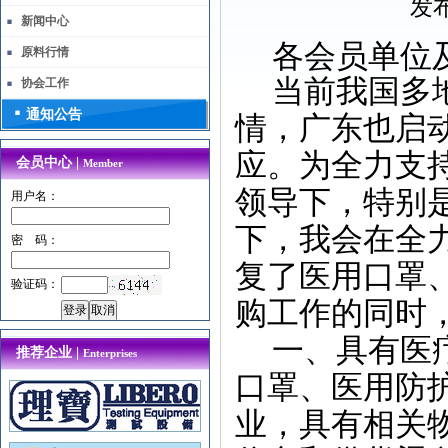
发布
新闻中心
各会员单位
原料行情
当前我国多
协会工作
通知公告
情，广东也启
应。为全力支
会员中心 |
Member
领导下，特别
用户名：
下，我会在全
密 码：
复了医用口罩
验证码：
购工作的同时
一、具有医
推荐企业 |
Enterprises
口罩、医用防
业，具有相关