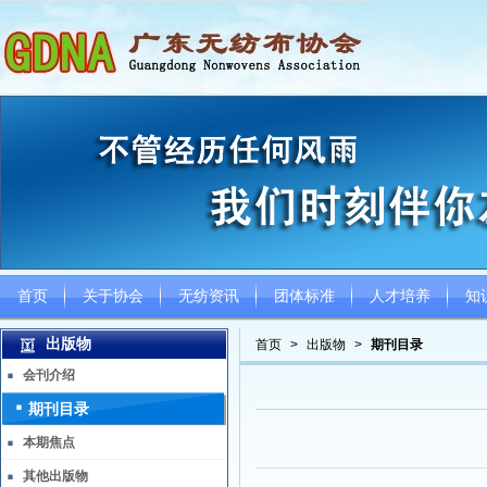
首页
关于协会
无纺资讯
团体标准
人才培养
知
出版物
首页
>
出版物
>
期刊目录
会刊介绍
期刊目录
本期焦点
其他出版物