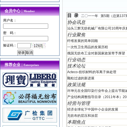
会员中心 |
Member
目
录
二〇一一年
第
5
期（总第
137
用户名：
协会讯息
汕头三辉无纺机械厂有限公司
10
周年庆
密 码：
行业聚焦
纤维发展的简单回顾
验证码：
一次性卫生用品的发展历程
俄国无纺布工业对新国家政策寄予厚望
行业动态
推荐企业 |
Enterprises
技术论坛
Acteco-
纺织材料的等离子体处理
颗粒过滤的新进展
政策法规
许坤元在全国印染行业年会上提出节能
产业结构调整指导目录（
2011
年本）
20
经营与管理
经济全球化下中国中小企业的发展
无纺布的层压和涂层
本期焦点