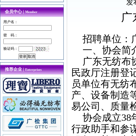
发
会员中心 |
Member
广
用户名：
密 码：
招聘单位：
一、协会简
验证码：
广东无纺布
推荐企业 |
民政厅注册登
Enterprises
员单位有无纺
产、设备制造
易公司、质量
协会成立
3
行政助手和参