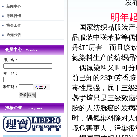
发布
新闻中心
明年
原料行情
协会工作
国家纺织品服装产
通知公告
品服装中联苯胺等偶
丹红”厉害，而且该致
会员中心 |
Member
氮染料生产的纺织品
用户名：
偶氮染料又叫可分
密 码：
前已知的23种芳香
毒性最强，属于三级
验证码：
盏ず煊只是三级致癌
胺的人膀胱癌的发病
推荐企业 |
Enterprises
时，偶氮染料除对人
境危害更大，污染很