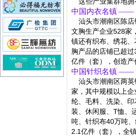
这些产业集群地拥
中国内衣名镇 ——
汕头市潮南区陈店
文胸生产企业528家
镇还有织布、绣花、
胸产品的店铺已超过3
亿件（套），创造产值
中国针织名镇 ——
汕头市潮南区两英镇
家，其中规模以上企
纶、毛料、洗染、印
装、休闲服、T恤、
吨、针织布40万吨、
2.1亿件（套），全