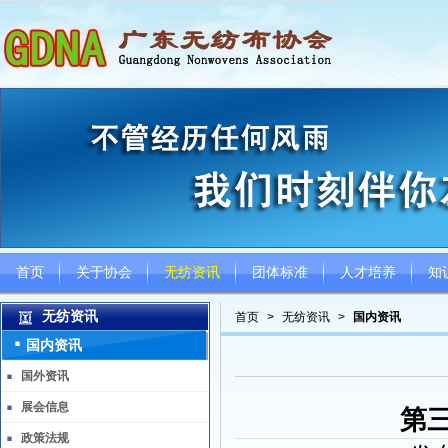
首页
关于协会
无纺资讯
团体标准
人才培养
知
无纺资讯
首页
>
无纺资讯
>
国内资讯
国内资讯
国外资讯
展会信息
第
政策法规