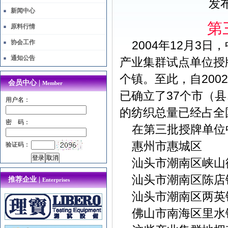
发布
新闻中心
第
原料行情
协会工作
2004年12月3
通知公告
产业集群试点单位授
个镇。至此，自20
会员中心 |
Member
已确立了37个市（
用户名：
的纺织总量已经占全
密 码：
在第三批授牌单位
惠州市惠城区 
验证码：
汕头市潮南区峡山
汕头市潮南区陈店
推荐企业 |
Enterprises
汕头市潮南区两英
佛山市南海区里水