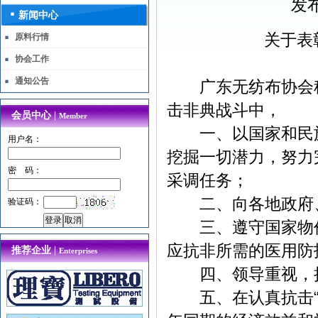
发布
新闻中心
关于表
原料行情
协会工作
通知公告
广东无纺布协会秘
击非典战斗中，
会员中心 |
Member
一、以国家和民族利
用户名：
挖掘一切潜力，努力
密 码：
采调任务；
二、向各地政府、
验证码：
三、遵守国家物价
应抗非所需的医用防
推荐企业 |
Enterprises
四、领导重视，措施
五、在认真抗击“非