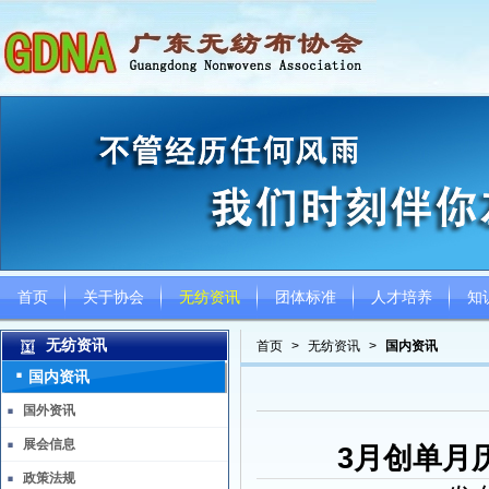
首页
关于协会
无纺资讯
团体标准
人才培养
知
无纺资讯
首页
>
无纺资讯
>
国内资讯
国内资讯
国外资讯
展会信息
3月创单月
政策法规