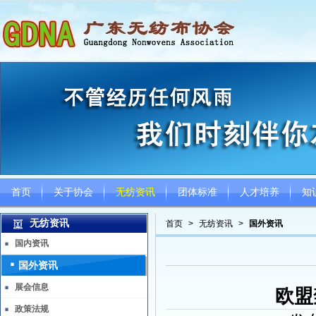
首页
关于协会
无纺资讯
团体标准
人才培养
知
无纺资讯
首页
>
无纺资讯
>
国外资讯
国内资讯
国外资讯
展会信息
欧盟
政策法规