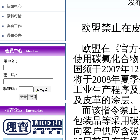
发布
新闻中心
原料行情
欧盟禁止在
协会工作
通知公告
欧盟在《官方
会员中心 |
Member
使用碳氟化合物
用户名：
国须于
2007
年
12
密 码：
将于
2008
年夏季
工业生产程序及
验证码：
及皮革的涂层。
而该指令禁止
推荐企业 |
Enterprises
包装品等采用碳
向客户供应含碳