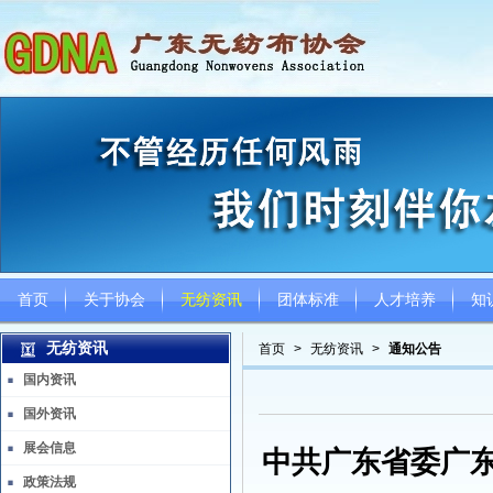
首页
关于协会
无纺资讯
团体标准
人才培养
知
无纺资讯
首页
>
无纺资讯
>
通知公告
国内资讯
国外资讯
展会信息
中共广东省委广
政策法规