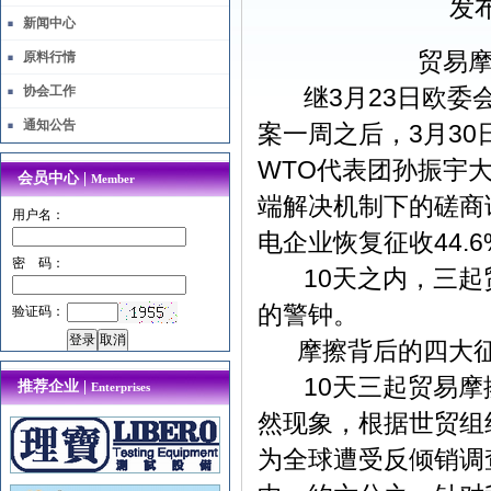
发布
新闻中心
贸易摩
原料行情
协会工作
继3月23日欧委会
通知公告
案一周之后，3月3
WTO代表团孙振宇
会员中心 |
Member
端解决机制下的磋商
用户名：
电企业恢复征收44.
密 码：
10天之内，三起
的警钟。
验证码：
摩擦背后的四大
10天三起贸易摩擦
推荐企业 |
Enterprises
然现象，根据世贸组织
为全球遭受反倾销调