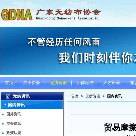
首页
关于协会
无纺资讯
团体标准
人才培养
知
无纺资讯
首页
>
无纺资讯
>
国内资讯
国内资讯
国外资讯
展会信息
贸易摩擦
政策法规