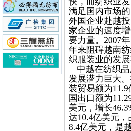
快，而纺织业发
满足国内市场的
外国企业赴越投
家企业的速度增
要力量。
2007
年
年来阻碍越南纺
织服装业的发展
中越在纺织品
发展潜力巨大。
装贸易额为
11.9
国出口额为
11.2
美元，增长
46.3
达
10.4
亿美元，
8.4
亿美元，是