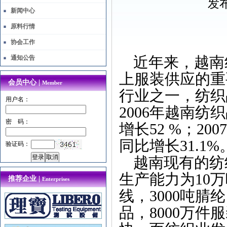
发布
新闻中心
原料行情
协会工作
近年来，越南
通知公告
上服装供应的重
会员中心 |
Member
行业之一，纺织
用户名：
2006
年越南纺织
密 码：
增长
52 %
；
2007
同比增长
31.1%
验证码：
越南现有的纺
生产能力为
10
万
推荐企业 |
Enterprises
线，
3000
吨腈纶
品，
8000
万件服