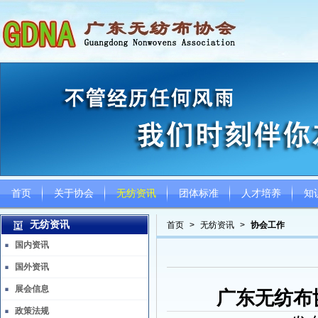
首页
关于协会
无纺资讯
团体标准
人才培养
知
无纺资讯
首页
>
无纺资讯
>
协会工作
国内资讯
国外资讯
展会信息
广东无纺布
政策法规