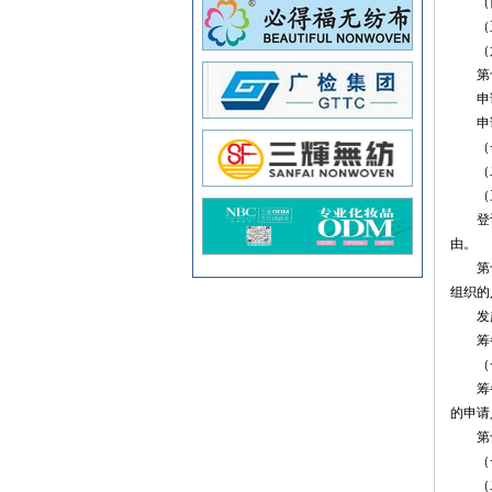
（四
（五
（六
第十一
申请筹
申请
（一
（二
（三
登记管
由。
第十二
组织的
发起
筹备
（一
筹备大
的申请
第十
（一
（二