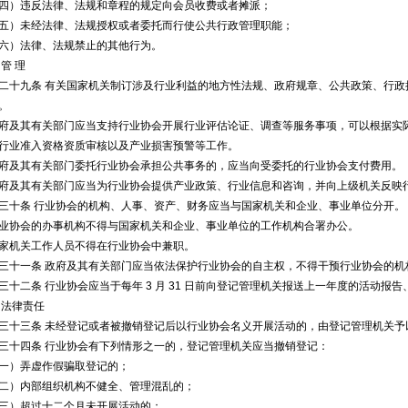
）违反法律、法规和章程的规定向会员收费或者摊派；
）未经法律、法规授权或者委托而行使公共行政管理职能；
）法律、法规禁止的其他行为。
管 理
九条 有关国家机关制订涉及行业利益的地方性法规、政府规章、公共政策、行政
。
其有关部门应当支持行业协会开展行业评估论证、调查等服务事项，可以根据实际
行业准入资格资质审核以及产业损害预警等工作。
其有关部门委托行业协会承担公共事务的，应当向受委托的行业协会支付费用。
其有关部门应当为行业协会提供产业政策、行业信息和咨询，并向上级机关反映
条 行业协会的机构、人事、资产、财务应当与国家机关和企业、事业单位分开。
协会的办事机构不得与国家机关和企业、事业单位的工作机构合署办公。
机关工作人员不得在行业协会中兼职。
一条 政府及其有关部门应当依法保护行业协会的自主权，不得干预行业协会的机构
二条 行业协会应当于每年 3 月 31 日前向登记管理机关报送上一年度的活动报
 法律责任
三条 未经登记或者被撤销登记后以行业协会名义开展活动的，由登记管理机关予
四条 行业协会有下列情形之一的，登记管理机关应当撤销登记：
）弄虚作假骗取登记的；
）内部组织机构不健全、管理混乱的；
）超过十二个月未开展活动的；