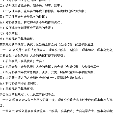
）决定协会的业务范围和工作职权；
）选举或者罢免会长、副会长、理事、监事；
）审议理事会、监事会的年度工作报告、年度财务预决算方案；
）审议理事会对会员除名的提议；
）对协会变更、解散和清算等事项作出决议；
）改变或者撤销理事会不适当的决定；
）修改章程；
）章程规定的其他职权。
款规定的事项作出决议，应当由全体会员（会员代表）的过半数通过。
三条 会长是协会的法定代表人。理事会由会长、副会长、理事组成。理事会为会
定和会员（会员代表）大会的决议行使下列职权：
）召集会员（会员代表）大会；
）执行会员（会员代表）大会的决议，向会员（会员代表）大会报告工作；
）拟定协会的年度财务预算、决算、变更、解散和清算等事项的方案；
）决定新申请人的入会和对会员的处分，提议对会员的除名；
）制订协会内部管理制度；
）章程规定的其他事项。
会根据章程规定，可以设立常务理事会。
四条 理事会会议每半年至少召开一次。理事会会议应当有过半数的理事出席方可
过。
五条 协会设立监事会或者监事，由会员（会员代表）大会选举产生。监事会或者