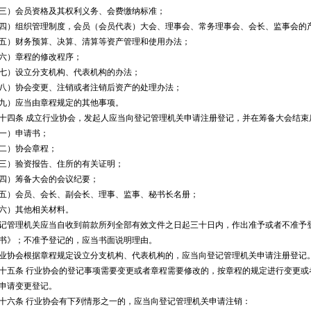
）会员资格及其权利义务、会费缴纳标准；
组织管理制度，会员（会员代表）大会、理事会、常务理事会、会长、监事会的产
）财务预算、决算、清算等资产管理和使用办法；
）章程的修改程序；
）设立分支机构、代表机构的办法；
）协会变更、注销或者注销后资产的处理办法；
）应当由章程规定的其他事项。
条 成立行业协会，发起人应当向登记管理机关申请注册登记，并在筹备大会结束
）申请书；
）协会章程；
）验资报告、住所的有关证明；
）筹备大会的会议纪要；
）会员、会长、副会长、理事、监事、秘书长名册；
）其他相关材料。
理机关应当自收到前款所列全部有效文件之日起三十日内，作出准予或者不准予登
书》；不准予登记的，应当书面说明理由。
会根据章程规定设立分支机构、代表机构的，应当向登记管理机关申请注册登记
条 行业协会的登记事项需要变更或者章程需要修改的，按章程的规定进行变更或
申请变更登记。
条 行业协会有下列情形之一的，应当向登记管理机关申请注销：