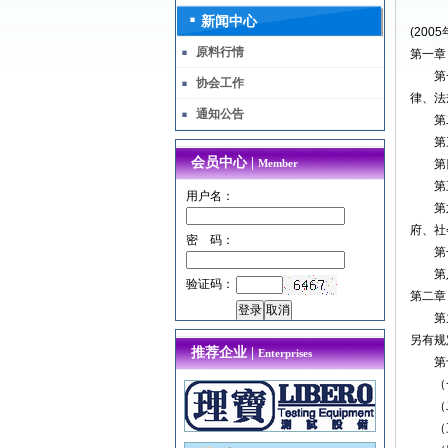
新闻中心
(20
原料行情
第一章
第一条
协会工作
律、法
通知公告
第二条
第三条
会员中心 |
Member
第四条
第五条
用户名：
第六条
府、社
密 码：
第七条
第八条
验证码：
第二章
第九条
另有规
推荐企业 |
Enterprises
第十
（一
（二
（三