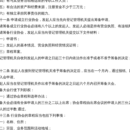
）有与其业务活动相适应的专职工作人员；
）有合法的资产和经费来源，注册资金不少于三万元；
）有独立承担民事责任的能力。
条 申请成立行业协会，发起人应当先向登记管理机关提出筹备申请。
备成立行业协会必须有八个以上的发起人。发起人必须是持有营业执照、有连续两
筹备行业协会，发起人应当向登记管理机关提交以下文件材料：
）申请书；
）发起人的基本情况、营业执照和经营情况证明；
）章程草案。
理机关自收到发起人的申请之日起三十日内依法作出准予或者不准予筹备的决定；
条 发起人在接到登记管理机关准予筹备的决定后，应当在一个月内，通过报纸、
入会申请。
人应当在登记管理机关作出准予筹备的决定之日起六个月内召开筹备大会。
大会行使下列职权：
）通过协会章程和选举办法；
会必须有全体申请人的三分之二以上出席；协会章程由出席会议的申请人的三分之
人的过半数 通过。
三条 行业协会的章程应当包括下列事项：
）名称、住所；
）宗旨、业务范围和活动地域；