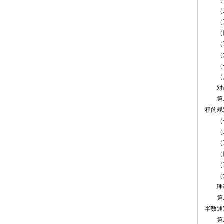
（一
（二
（三
（四
（五
（六
（七
（八
对前
第二十
程的规
（一
（二
（三
（四
（五
（六
理事
第二十
半数通
第二十