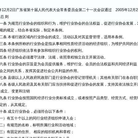
05年12月2日广东省第十届人民代表大会常务委员会第二十一次会议通过 2005年12月2
 总 则
 为规范行业协会的组织和行为，维护行业协会的合法权益，促进行业协会发展，
规的规定，结合本省实际，制定本条例。
 本省行政区域内行业协会的成立、活动以及对其监督管理，适用本条例。
 本条例所称的行业协会是指从事相同性质经济活动的经济组织，为维护共同的合
 经济组织依法享有参加和组织行业协会的权利。
 行业协会必须遵守法律、法规，依照章程独立自主开展活动。
 行业协会的宗旨是为会员提供服务，维护行业、会员的合法权益和共同经济利益
会之间的关系，发挥其促进社会公共利益的作用。
 县级以上人民政府民政部门是行业协会的登记管理机关；其他有关部门在各自职
 各级人民政府及其有关部门应当扶持和促进行业协会的发展，支持其依法独立开
 成立、变更和注销
 行业协会按照国民经济行业分类标准成立，或者按照产品类型、经营方式、经营
定的，从其规定。
条 成立行业协会，必须符合以下条件：
）有五十个以上的同行业经济组织申请入会；
）有规范的名称，标明所属行业和活动地域；
）有固定的住所、 相应的组织机构和章程；