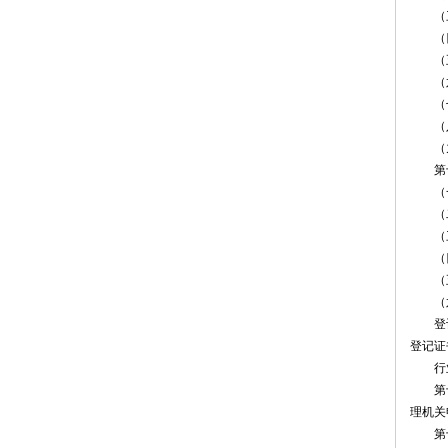
（三
（四）
（五
（六
（七
（八
（九
第十四
（一
（二
（三
（四
（五
（六
登记管
登记证
行业协
第十五
理机关
第十六