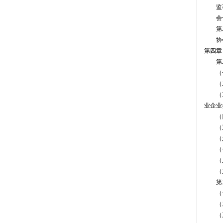
监事
会长
第二十
协会应
第四章 
第二十
（一）
（二）
（三）
业企业
（四）
（五
（六
（七
（八
（九）
第二
（一）
（二）
（三