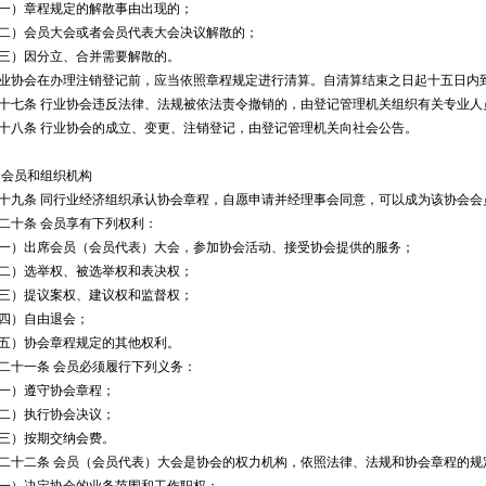
）章程规定的解散事由出现的；
）会员大会或者会员代表大会决议解散的；
）因分立、合并需要解散的。
会在办理注销登记前，应当依照章程规定进行清算。自清算结束之日起十五日内到
条 行业协会违反法律、法规被依法责令撤销的，由登记管理机关组织有关专业人
条 行业协会的成立、变更、注销登记，由登记管理机关向社会公告。
 会员和组织机构
条 同行业经济组织承认协会章程，自愿申请并经理事会同意，可以成为该协会会
十条 会员享有下列权利：
）出席会员（会员代表）大会，参加协会活动、接受协会提供的服务；
）选举权、被选举权和表决权；
）提议案权、建议权和监督权；
）自由退会；
）协会章程规定的其他权利。
十一条 会员必须履行下列义务：
）遵守协会章程；
）执行协会决议；
）按期交纳会费。
二条 会员（会员代表）大会是协会的权力机构，依照法律、法规和协会章程的规