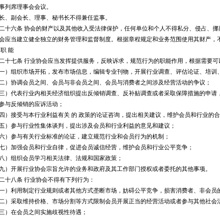
列席理事会会议。
、副会长、理事、秘书长不得兼任监事。
六条 协会的财产以及其他收入受法律保护，任何单位和个人不得私分、侵占、挪
当建立健全独立的财务管理和监督制度。根据章程规定和业务范围使用其财产，不
职 能
七条 行业协会应当发挥提供服务，反映诉求，规范行为的职能作用，根据需要可
组织市场开拓，发布市场信息，编辑专业刊物，开展行业调查、评估论证、培训、
协调会员之间、会员与非会员之间、会员与消费者之间涉及经营活动的争议；
代表行业内相关经济组织提出反倾销调查、反补贴调查或者采取保障措施的申请，
参与反倾销的应诉活动；
接受与本行业利益有关 的 政策的论证咨询，提出相关建议，维护会员和行业的合
）参与行业性集体谈判，提出涉及会员和行业利益的意见和建议；
）参与有关行业标准的论证，建立规范行业和会员行为的机制；
）加强会员和行业自律，促进会员诚信经营，维护会员和行业公平竞争；
）组织会员学习相关法律、法规和国家政策；
开展行业协会宗旨允许的业务和政府及其工作部门授权或者委托的其他事项。
十八条 行业协会不得有下列行为：
利用制定行业规则或者其他方式垄断市场，妨碍公平竞争，损害消费者、非会员的
采取维持价格、市场分割等方式限制会员开展正当的经营活动或者参与其他社会
）在会员之间实施歧视性待遇；