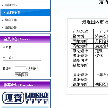
发布
新闻中心
原料行情
协会工作
最近国内市
通知公告
产品名称
产 
聚丙烯
济南石
会员中心 |
Member
丙纶短纤
丹阳合
丙纶短纤
晨光合
用户名：
涤纶短纤
翔鹭
涤纶短纤
仪化
密 码：
聚酯切片
粘胶短纤
验证码：
腈纶短纤
上海石
维纶短纤
锦纶短纤
岳阳石
推荐企业 |
Enterprises