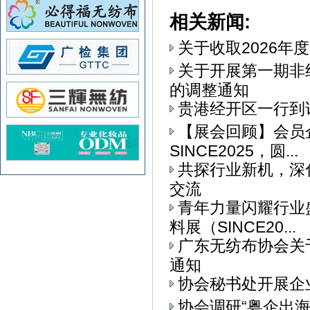
相关新闻:
关于收取2026年
关于开展第一期非
的调整通知
贵港经开区一行到
【展会回顾】会员
SINCE2025，圆...
共探行业新机，深
交流
青年力量闪耀行业
料展（SINCE20...
广东无纺布协会关
通知
协会秘书处开展企
协会调研“粤企出