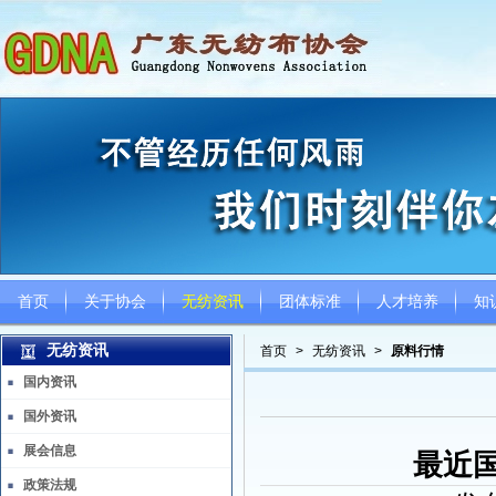
首页
关于协会
无纺资讯
团体标准
人才培养
知
无纺资讯
首页
>
无纺资讯
>
原料行情
国内资讯
国外资讯
展会信息
最近
政策法规