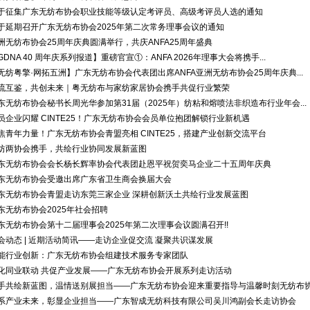
于征集广东无纺布协会职业技能等级认定考评员、高级考评员人选的通知
于延期召开广东无纺布协会2025年第二次常务理事会议的通知
洲无纺布协会25周年庆典圆满举行，共庆ANFA25周年盛典
GDNA 40 周年庆系列报道】重磅官宣①：ANFA 2026年理事大会将携手...
无纺粤擎·网拓五洲】广东无纺布协会代表团出席ANFA亚洲无纺布协会25周年庆典...
流互鉴，共创未来｜粤无纺布与家纺家居协会携手共促行业繁荣
东无纺布协会秘书长周光华参加第31届（2025年）纺粘和熔喷法非织造布行业年会...
员企业闪耀 CINTE25！广东无纺布协会会员单位抱团解锁行业新机遇
焦青年力量！广东无纺布协会青盟亮相 CINTE25，搭建产业创新交流平台
纺两协会携手，共绘行业协同发展新蓝图
东无纺布协会会长杨长辉率协会代表团赴恩平祝贺奕马企业二十五周年庆典
东无纺布协会受邀出席广东省卫生商会换届大会
东无纺布协会青盟走访东莞三家企业 深耕创新沃土共绘行业发展蓝图
东无纺布协会2025年社会招聘
东无纺布协会第十二届理事会2025年第二次理事会议圆满召开!!
会动态 | 近期活动简讯——走访企业促交流 凝聚共识谋发展
能行业创新：广东无纺布协会组建技术服务专家团队
化同业联动 共促产业发展——广东无纺布协会开展系列走访活动
手共绘新蓝图，温情送别展担当——广东无纺布协会迎来重要指导与温馨时刻无纺布协会
系产业未来，彰显企业担当——广东智成无纺科技有限公司吴川鸿副会长走访协会