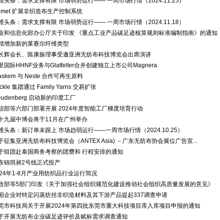
维头条：需求支撑有限 市场弱势运行—— 一周市场行情（2024.11.25）
almet 扩展非织造布生产控制系统
维头条：需求支撑有限 市场弱势运行—— 一周市场行情（2024.11.18）
业和信息化部办公厅关于印发 《重点工业产品碳足迹核算规则标准编制指南》的通知
精增加新的莱赛尔纤维类型
长辉会长、陈康振理事受邀亚洲无纺布科技博览会出席演讲
里国际HHNF业务与Glatfelter合并创建独立上市公司Magnera
raskem 与 Neste 合作可再生原料
ickle 集团通过 Family Yarns 交易扩张
reudenberg 启动新的印度工厂
信部等六部门部署开展 2024年度智能工厂梯度培育行动
十九届中博会将于11月在广州举办
维头条：新订单未跟上 市场趋弱运行——一周市场行情（2024.10.25）
于征集亚洲无纺布科技博览会（ANTEX Asia) －广东无纺布协会展位广告宣...
于组团赴泰国商务考察的团费和 行程安排的通知
东锦琪昶2号线正式投产
024年1-8月产业用纺织品行业运行简况
政部等5部门印发《关于加强社会组织规范化建设推动社会组织高质量发展的意见》
国企业对特定闪蒸纺丝非织造材料及其下游产品提起337调查申请
莞市科技局关于开展2024年第四批东莞市重大科技项目库入库项目申报的通知
于开展无纺布企业碳足迹评价及赋标需求调查通知