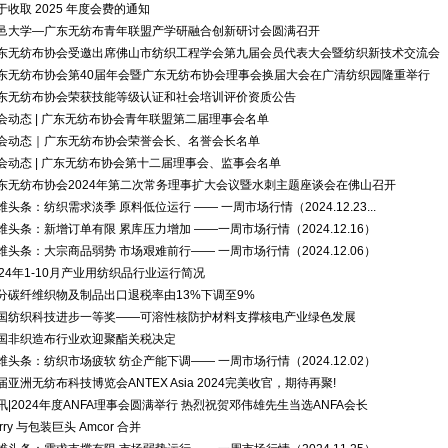
于收取 2025 年度会费的通知
邑大学—广东无纺布青年联盟产学研融合创新研讨会圆满召开
东无纺布协会受邀出席佛山市纺织工程学会第九届会员代表大会暨纺织新技术交流会
东无纺布协会第40届年会暨广东无纺布协会理事会换届大会在广清纺织园隆重举行
东无纺布协会荣获技能等级认证和社会培训评价资质公告
会动态 | 广东无纺布协会青年联盟第二届理事会名单
会动态｜广东无纺布协会荣誉会长、名誉会长名单
会动态 | 广东无纺布协会第十二届理事会、监事会名单
东无纺布协会2024年第二次常务理事扩大会议暨水刺主题座谈会在佛山召开
维头条：纺织需求淡季 原料低位运行 —— 一周市场行情（2024.12.23...
维头条：新增订单有限 累库压力增加 ——一周市场行情（2024.12.16）
维头条：大宗商品弱势 市场艰难前行—— 一周市场行情（2024.12.06）
024年1-10月产业用纺织品行业运行简况
分碳纤维织物及制品出口退税率由13%下调至9%
国纺织科技进步一等奖——可溶性核防护材料支撑核电产业绿色发展
国非织造布行业欢迎聚酯关税决定
维头条：纺织市场疲软 纺企产能下调—— 一周市场行情（2024.12.02）
届亚洲无纺布科技博览会ANTEX Asia 2024完美收官，期待再聚!
讯|2024年度ANFA理事会圆满举行 热烈祝贺邓伟雄先生当选ANFA会长
rry 与包装巨头 Amcor 合并