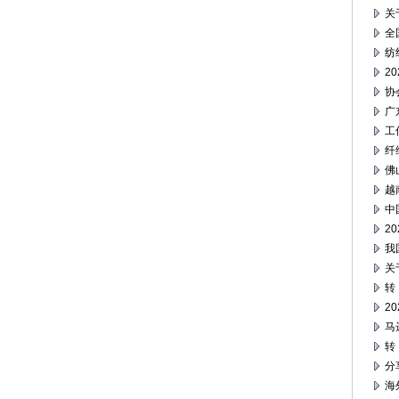
关
全
纺
2
协
广
工
纤
佛
越
中
2
我
关
转
2
马
转
分
海