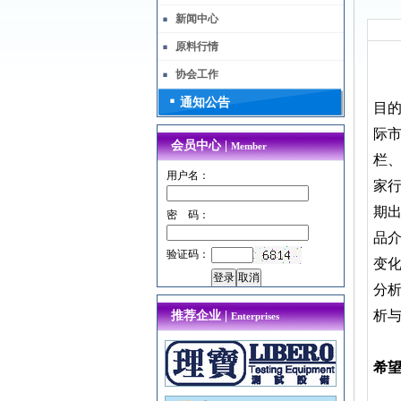
新闻中心
原料行情
协会工作
通知公告
目
际
会员中心 |
Member
栏
用户名：
家
期
密 码：
品
验证码：
变化
分
析
推荐企业 |
Enterprises
希