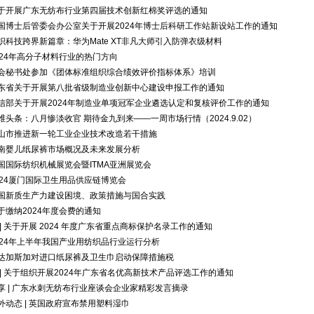
于开展广东无纺布行业第四届技术创新红棉奖评选的通知
国博士后管委会办公室关于开展2024年博士后科研工作站新设站工作的通知
织科技跨界新篇章：华为Mate XT非凡大师引入防弹衣级材料
024年高分子材料行业的热门方向
会秘书处参加《团体标准组织综合绩效评价指标体系》培训
东省关于开展第八批省级制造业创新中心建设申报工作的通知
信部关于开展2024年制造业单项冠军企业遴选认定和复核评价工作的通知
维头条：八月惨淡收官 期待金九到来——一周市场行情（2024.9.02）
山市推进新一轮工业企业技术改造若干措施
南婴儿纸尿裤市场概况及未来发展分析
国国际纺织机械展览会暨ITMA亚洲展览会
024厦门国际卫⽣⽤品供应链博览会
国新质生产力建设困境、政策措施与国合实践
于缴纳2024年度会费的通知
 | 关于开展 2024 年度广东省重点商标保护名录工作的通知
024年上半年我国产业用纺织品行业运行分析
达加斯加对进口纸尿裤及卫生巾启动保障措施税
 | 关于组织开展2024年广东省名优高新技术产品评选工作的通知
享 | 广东水刺无纺布行业座谈会企业家精彩发言摘录
外动态 | 英国政府宣布禁用塑料湿巾