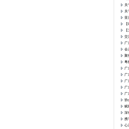
关
关
亚
【
【
交
广
会
聚
粤
广
广
广
广
广
协
赋
深
携
心