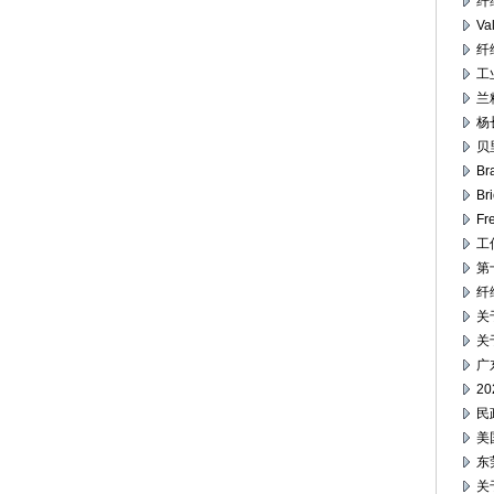
纤
V
纤
工
兰
杨
贝
B
Br
F
工
第
纤
关
关
广
2
民
美
东
关