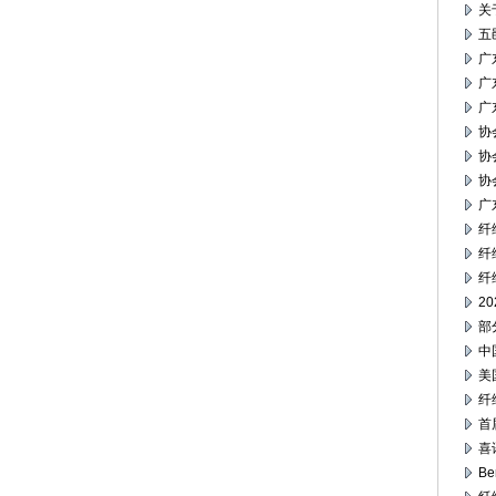
关
五
广
广
广
协
协
协
广
纤
纤
纤
2
部
中
美
纤
首
喜
Be