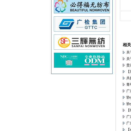
相关
关
关
贵
【
共
青
广
协
协
【
广
广
【